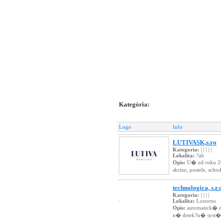
Kategória:
Logo
Info
LUTIVASK,s.ro
Kategoria:
| | | | |
Lokalita:
?ab
Opis:
U� od roku 2
skrine, postele, sch
technologica, s.r.
Kategoria:
| | | |
Lokalita:
Lozorno
Opis:
automatick� d
n� detek?n� syst