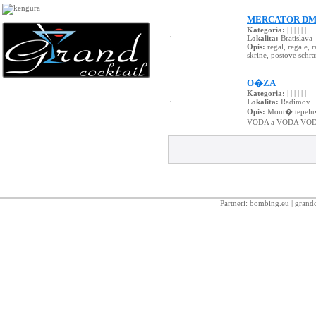
MERCATOR DMS 
Kategoria:
| | | | | |
Lokalita:
Bratislava
Opis:
regal, regale, 
skrine, postove schra
O�ZA
Kategoria:
| | | | | |
Lokalita:
Radimov
Opis:
Mont� tepeln�
VODA a VODA VODA,
Partneri:
bombing.eu
|
grandc