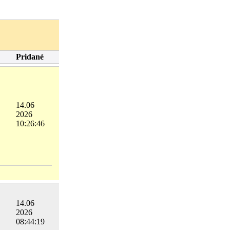
Pridané
14.06
2026
10:26:46
14.06
2026
08:44:19