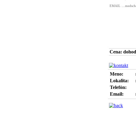
Cena: doho
Meno:
Lokalita:
Telefón:
Email: