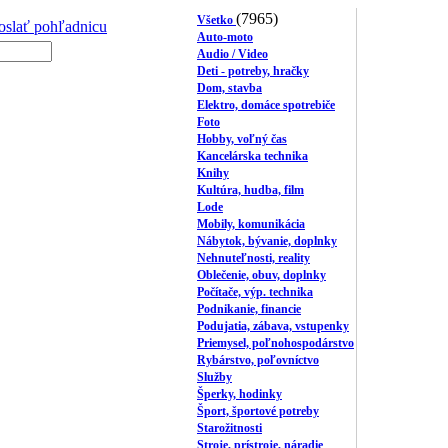
(7965)
Všetko
oslať pohľadnicu
Auto-moto
Audio / Video
Deti - potreby, hračky
Dom, stavba
Elektro, domáce spotrebiče
Foto
Hobby, voľný čas
Kancelárska technika
Knihy
Kultúra, hudba, film
Lode
Mobily, komunikácia
Nábytok, bývanie, doplnky
Nehnuteľnosti, reality
Oblečenie, obuv, doplnky
Počítače, výp. technika
Podnikanie, financie
Podujatia, zábava, vstupenky
Priemysel, poľnohospodárstvo
Rybárstvo, poľovníctvo
Služby
Šperky, hodinky
Šport, športové potreby
Starožitnosti
Stroje, prístroje, náradie