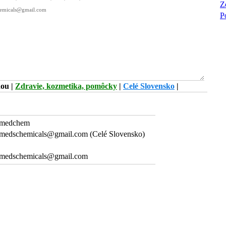
Z
P
dou
|
Zdravie, kozmetika, pomôcky
|
Celé Slovensko
|
medchem
medschemicals@gmail.com (Celé Slovensko)
medschemicals@gmail.com