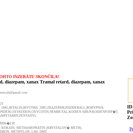
OHTO INZERÁTU SKONČILA!
d, diazepam, xanax Tramal retard, diazepam, xanax
ID
Pr
Zo
P