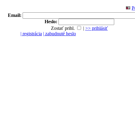
P
Email:
Heslo:
Zostať prihl.
|
>> prihlásiť
| registrácia
| zabudnuté heslo