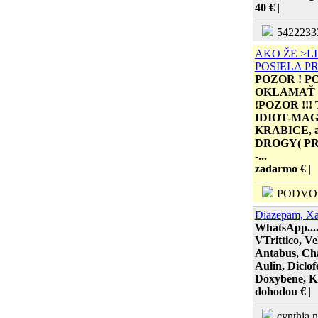
40 €
|
5422233
AKO ŽE >LI
POSIELA P
POZOR ! P
OKLAMAŤ P
!POZOR !
IDIOT-MA
KRABICE, a
DROGY( P
-...
zadarmo €
|
PODVO
Diazepam, Xa
WhatsApp....
VTrittico, Ve
Antabus, Cha
Aulin, Diclof
Doxybene, Kla
dohodou €
|
cynthia 