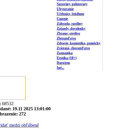
Suroviny, polotovary
Ubytovanie
Učebnice, štúdium
Umenie
Záhrada, rastliny
Zájazdy, dovolenky
Zbrane, strelivo
Zberateľstvo
Zdravie, kozmetika, pomôcky
Zvieratá, chovateľstvo
Zoznamka
Erotika (18+)
Darujem
Iné...
:
68532
idané:
19.11 2025 13:01:00
brazenie:
272
ridať medzi obľúbené