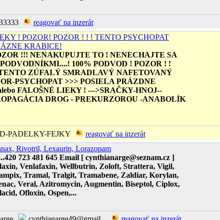
33333
reagovať na inzerát
EKY ! POZOR! POZOR ! ! ! TENTO PSYCHOPAT
RÁZNE KRABICE!
OZOR !!! NENAKUPUJTE TO ! NENECHAJTE SA
ODVODNÍKMI....! 100% PODVOD ! POZOR ! !
!! TENTO ZÚFALÝ SMRADLAVÝ NAFETOVANÝ
GOR-PSYCHOPAT >>> POSIELA PRÁZDNE
lebo FALOŠNÉ LIEKY ! --->SRAČKY-HNOJ--
ROPAGÁCIA DROG - PREKURZOROU -ANABOLÍK
D-PADELKY-FEJKY
reagovať na inzerát
nax, Rivotril, Lexaurin, Lorazopam
..420 723 481 645 Email [ cynthianarge@seznam.cz ]
laxin, Venlafaxin, Wellbutrin, Zoloft, Strattera, Vigil,
mpix, Tramal, Tralgit, Tramabene, Zaldiar, Korylan,
enac, Veral, Azitromycin, Augmentin, Biseptol, Ciplox,
cid, Ofloxin, Ospen,...
narge
cynthianarge49@gmail...
reagovať na inzerát