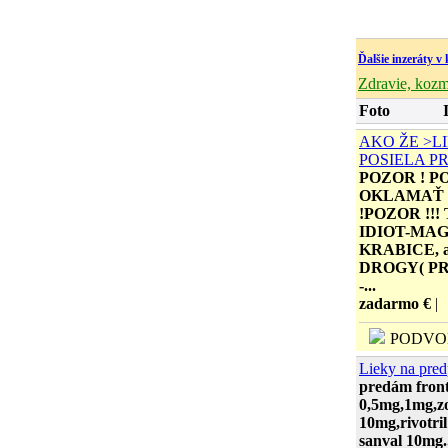
Ďalšie inzeráty v 
Zdravie, koz
Foto
AKO ŽE >LI
POSIELA P
POZOR ! P
OKLAMAŤ P
!POZOR !
IDIOT-MA
KRABICE, a
DROGY( P
-...
zadarmo €
|
PODVO
Lieky na pred
predám front
0,5mg,1mg,zo
10mg,rivotri
sanval 10mg.