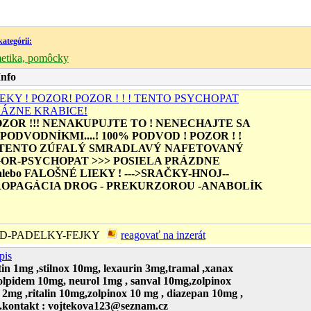
kategórii:
metika, pomôcky
Info
EKY ! POZOR! POZOR ! ! ! TENTO PSYCHOPAT
RÁZNE KRABICE!
OZOR !!! NENAKUPUJTE TO ! NENECHAJTE SA
ODVODNÍKMI....! 100% PODVOD ! POZOR ! !
!! TENTO ZÚFALÝ SMRADLAVÝ NAFETOVANÝ
GOR-PSYCHOPAT >>> POSIELA PRÁZDNE
lebo FALOŠNÉ LIEKY ! --->SRAČKY-HNOJ--
ROPAGÁCIA DROG - PREKURZOROU -ANABOLÍK
D-PADELKY-FEJKY
reagovať na inzerát
pis
in 1mg ,stilnox 10mg, lexaurin 3mg,tramal ,xanax
lpidem 10mg, neurol 1mg , sanval 10mg,zolpinox
l 2mg ,ritalin 10mg,zolpinox 10 mg , diazepan 10mg ,
.kontakt : vojtekova123@seznam.cz