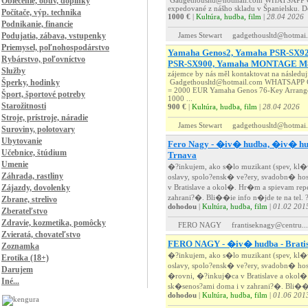
Oblečenie, obuv, doplnky
Gadgethousltd@hotmail.com WHATSAPP CH
expedované z nášho skladu v Španielsku. Do
Počítače, výp. technika
1000 €
|
Kultúra, hudba, film
|
28.04 2026
Podnikanie, financie
Podujatia, zábava, vstupenky
James Stewart
gadgethousltd@hotmai.
Priemysel, poľnohospodárstvo
Yamaha Genos2, Yamaha PSR-SX9
Rybárstvo, poľovníctvo
PSR-SX900, Yamaha MONTAGE M
Služby
zájemce by nás měl kontaktovat na násle
Šperky, hodinky
Gadgethousltd@hotmail.com WHATSAPP C
= 2000 EUR Yamaha Genos 76-Key Arrang
Šport, športové potreby
1000 ...
Starožitnosti
900 €
|
Kultúra, hudba, film
|
28.04 2026
Stroje, prístroje, náradie
James Stewart
gadgethousltd@hotmai.
Suroviny, polotovary
Ubytovanie
Fero Nagy - �iv� hudba, �iv� hudo
Učebnice, štúdium
Trnava
Umenie
�?inkujem, ako s�lo muzikant (spev, k
Záhrada, rastliny
oslavy, spolo?ensk� ve?ery, svadobn� h
Zájazdy, dovolenky
v Bratislave a okol�. Hr�m a spievam r
zahrani?�. Bli��ie info n�jde te na tel. 
Zbrane, strelivo
dohodou
|
Kultúra, hudba, film
|
01.02 201
Zberateľstvo
Zdravie, kozmetika, pomôcky
FERO NAGY
frantiseknagy@centru...
Zvieratá, chovateľstvo
FERO NAGY - �iv� hudba - Bratisl
Zoznamka
�?inkujem, ako s�lo muzikant (spev, k
Erotika (18+)
oslavy, spolo?ensk� ve?ery, svadobn� ho
Darujem
�rovni, �?inkuj�ca v Bratislave a oko
Iné...
sk�senos?ami doma i v zahrani?�. Bli��ie
dohodou
|
Kultúra, hudba, film
|
01.06 201