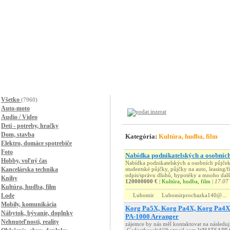
Všetko
(7960)
Auto-moto
Audio / Video
Deti - potreby, hračky
Dom, stavba
Kategória:
Kultúra, hudba, film
Elektro, domáce spotrebiče
Foto
Nabídka podnikatelských a osobních
Hobby, voľný čas
Nabídka podnikatelských a osobních půjček
Kancelárska technika
studentské půjčky, půjčky na auto, leasing/
odpis/správu dluhů, hypotéky a mnoho další
Knihy
120000000 €
|
Kultúra, hudba, film
|
17.07
Kultúra, hudba, film
Lode
Lubomir
Lubomirprochazka140@...
Mobily, komunikácia
Korg Pa5X, Korg Pa4X, Korg Pa4
Nábytok, bývanie, doplnky
PA-1000 Arranger
Nehnuteľnosti, reality
zájemce by nás měl kontaktovat na násle