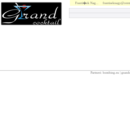
Franti�ek Nag...
frantiseknagy@centr
Partneri:
bombing.eu
|
grandc